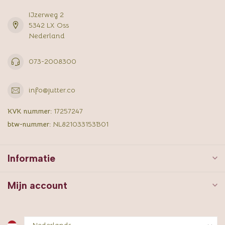
IJzerweg 2
5342 LX Oss
Nederland
073-2008300
info@jutter.co
KVK nummer:
17257247
btw-nummer:
NL821033153B01
Informatie
Mijn account