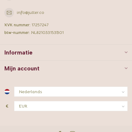
info@jutter.co
KVK nummer:
17257247
btw-nummer:
NL821033153B01
Informatie
Mijn account
€