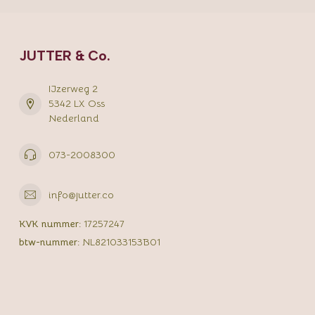
JUTTER & Co.
IJzerweg 2
5342 LX Oss
Nederland
073-2008300
info@jutter.co
KVK nummer:
17257247
btw-nummer:
NL821033153B01