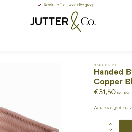
Ready to Play voor elke groep
HANDED BY
Handed By
Copper B
€31,50
Incl. btw
Oud roze grote ge