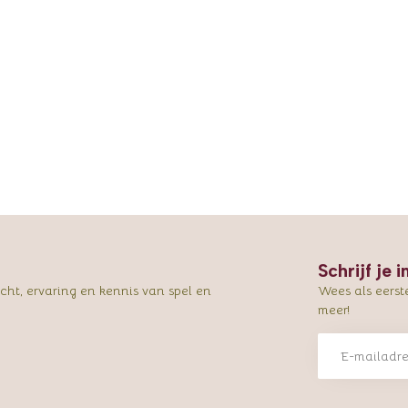
Schrijf je 
ht, ervaring en kennis van spel en
Wees als eerst
meer!