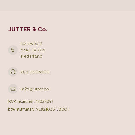
JUTTER & Co.
IJzerweg 2
5342 LX Oss
Nederland
073-2008300
info@jutter.co
KVK nummer:
17257247
btw-nummer:
NL821033153B01