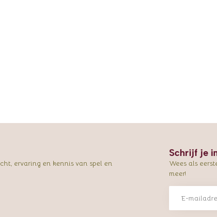
Schrijf je 
ht, ervaring en kennis van spel en
Wees als eerst
meer!