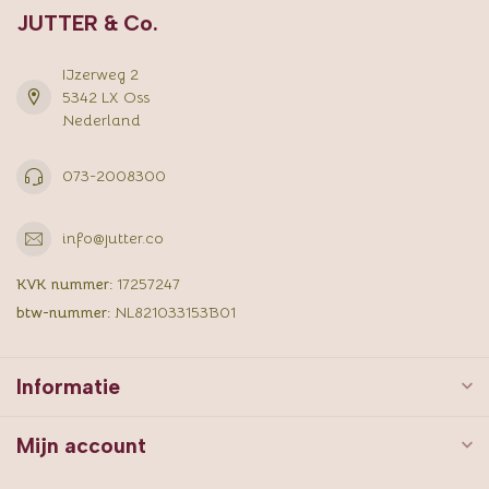
JUTTER & Co.
IJzerweg 2
5342 LX Oss
Nederland
073-2008300
info@jutter.co
KVK nummer:
17257247
btw-nummer:
NL821033153B01
Informatie
Mijn account