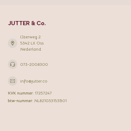
JUTTER & Co.
IJzerweg 2
5342 LX Oss
Nederland
073-2008300
info@jutter.co
KVK nummer:
17257247
btw-nummer:
NL821033153B01