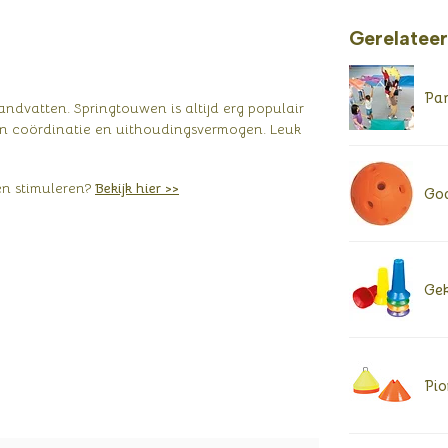
Gerelatee
Par
ndvatten. Springtouwen is altijd erg populair
 van coördinatie en uithoudingsvermogen. Leuk
en stimuleren?
Bekijk hier >>
Goa
Gek
Pio