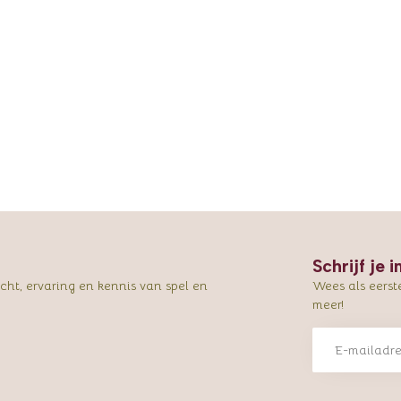
Schrijf je 
ht, ervaring en kennis van spel en
Wees als eerst
meer!