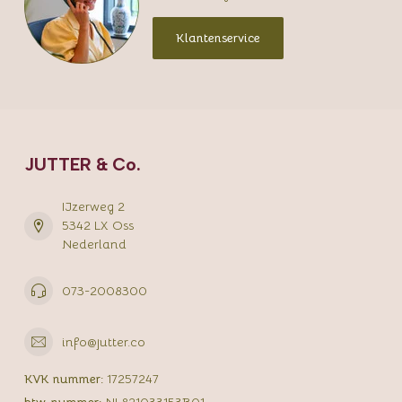
Klantenservice
JUTTER & Co.
IJzerweg 2
5342 LX Oss
Nederland
073-2008300
info@jutter.co
KVK nummer:
17257247