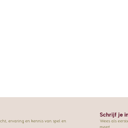
Schrijf je 
ht, ervaring en kennis van spel en
Wees als eerst
meer!