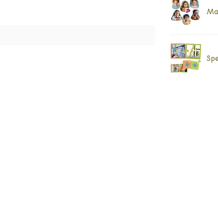
Max
Spe