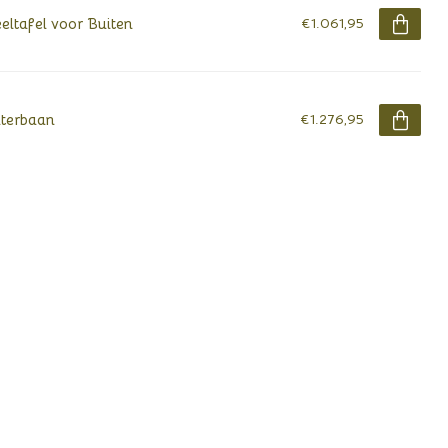
eltafel voor Buiten
€1.061,95
terbaan
€1.276,95