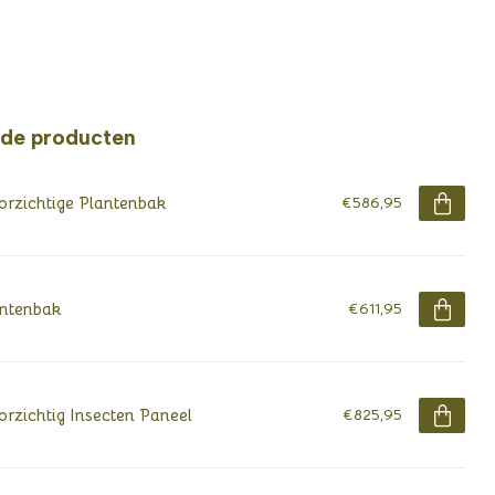
rde producten
rzichtige Plantenbak
€586,95
ntenbak
€611,95
rzichtig Insecten Paneel
€825,95