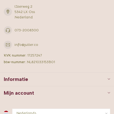
IJzerweg 2
5342 LX Oss
Nederland
073-2008300
info@jutter.co
KVK nummer:
17257247
btw-nummer:
NL821033153B01
Informatie
Mijn account