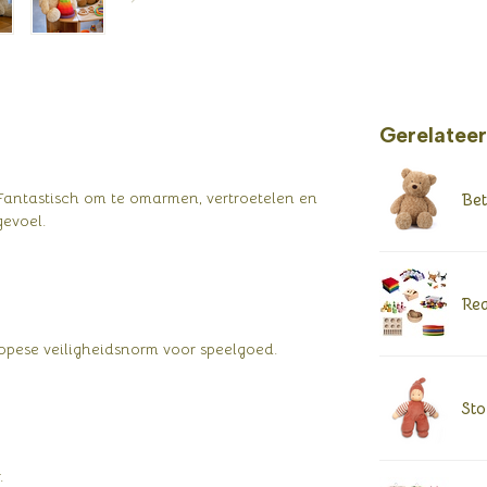
Gerelatee
Fantastisch om te omarmen, vertroetelen en
Bet
gevoel.
Rea
ropese veiligheidsnorm voor speelgoed.
Sto
.