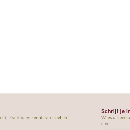
Schrijf je 
ht, ervaring en kennis van spel en
Wees als eerst
meer!