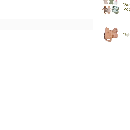
Rea
Po
Bij