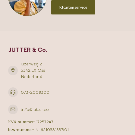
Klantenservice
JUTTER & Co.
IJzerweg 2
5342 LX Oss
Nederland
073-2008300
info@jutter.co
KVK nummer:
17257247
btw-nummer:
NL821033153B01