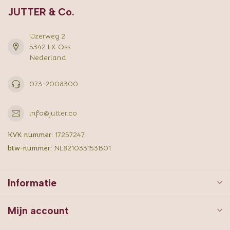
JUTTER & Co.
IJzerweg 2
5342 LX Oss
Nederland
073-2008300
info@jutter.co
KVK nummer:
17257247
btw-nummer:
NL821033153B01
Informatie
Mijn account