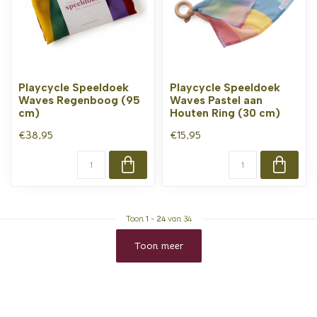
Playcycle Speeldoek
Playcycle Speeldoek
Waves Regenboog (95
Waves Pastel aan
cm)
Houten Ring (30 cm)
€38,95
€15,95
Toon
1
-
24
van 34
Toon meer