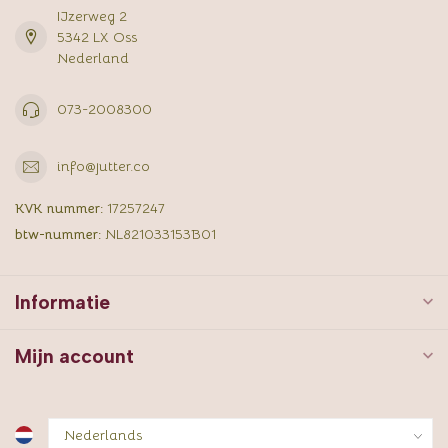
IJzerweg 2
5342 LX Oss
Nederland
073-2008300
info@jutter.co
KVK nummer:
17257247
btw-nummer:
NL821033153B01
Informatie
Mijn account