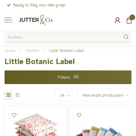
Ready to Play voor elke groep
0
MENU
Home
/
Merken
/
Little Botanic Label
Little Botanic Label
Filters