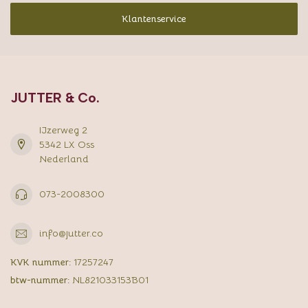
Klantenservice
JUTTER & Co.
IJzerweg 2
5342 LX Oss
Nederland
073-2008300
info@jutter.co
KVK nummer:
17257247
btw-nummer:
NL821033153B01