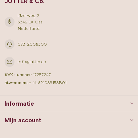
JUTTER & Co.
IJzerweg 2
5342 LX Oss
Nederland
073-2008300
info@jutter.co
KVK nummer:
17257247
btw-nummer:
NL821033153B01
Informatie
Mijn account