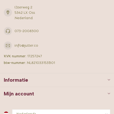
IJzerweg 2
5342 LX Oss
Nederland
073-2008300
info@jutter.co
KVK nummer:
17257247
btw-nummer:
NL821033153B01
Informatie
Mijn account