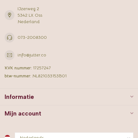
IJzerweg 2
5342 LX Oss
Nederland
073-2008300
info@jutter.co
KVK nummer:
17257247
btw-nummer:
NL821033153B01
Informatie
Mijn account