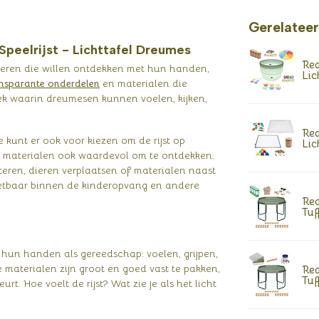
Gerelatee
peelrijst - Lichttafel Dreumes
Rea
deren die willen ontdekken met hun handen,
Lic
nsparante onderdelen
en materialen die
lek waarin dreumesen kunnen voelen, kijken,
Rea
je kunt er ook voor kiezen om de rijst op
Lic
e materialen ook waardevol om te ontdekken:
teren, dieren verplaatsen of materialen naast
nzetbaar binnen de kinderopvang en andere
Rea
Tuf
 hun handen als gereedschap: voelen, grijpen,
e materialen zijn groot en goed vast te pakken,
Rea
Tuf
. Hoe voelt de rijst? Wat zie je als het licht