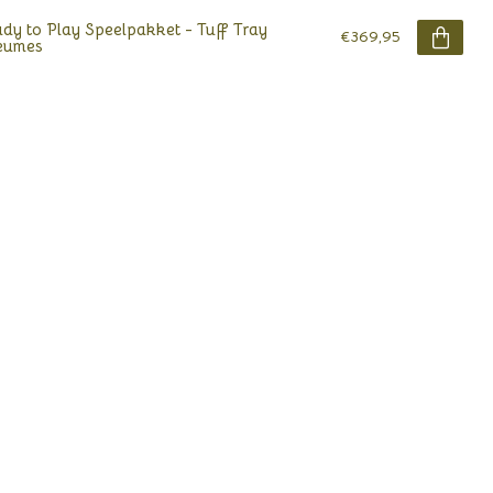
dy to Play Speelpakket - Tuff Tray
€369,95
eumes