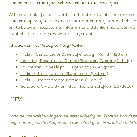
Combineren met magnetisch spel en lichttafel speelgoed
Wil je de lichttafel later verder uitbreiden? Combineer deze 
Connetix
of
Magna-Tiles
. Deze materialen reageren op licht 
om te bouwen, stapelen en kleuren te ontdekken. Zo groeit de 
meubel steeds opnieuw worden ingericht.
Inhoud van het Ready to Play Pakket:
Tickit - Sensorische Speeltafel Laag - Rond (H28 cm)
Learning Resources - Jumbo Boerderij Dieren (7-delig)
4x
Grennn - Speelrijst - Regenboog (750 gram)
TickiT - Transparante Stapeltoren (9-delig)
TickiT - Transparante Kommen (6-delig)
Guidecraft - Licht- en Kleur Textuurschijven (20-delig)
Leeftijd
1+
Laad de lichttafel vóór gebruik eerst volledig op. Daarna kan dez
leeg is, laad je de lichttafel opnieuw volledig op. Gebruik de lichtta