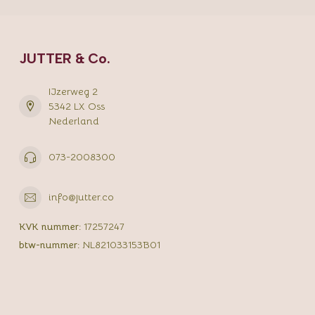
JUTTER & Co.
IJzerweg 2
5342 LX Oss
Nederland
073-2008300
info@jutter.co
KVK nummer:
17257247
btw-nummer:
NL821033153B01