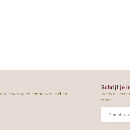
Schrijf je 
ht, ervaring en kennis van spel en
Wees als eerst
meer!