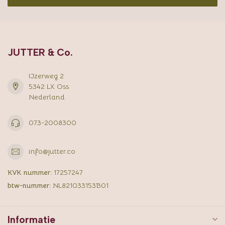
JUTTER & Co.
IJzerweg 2
5342 LX Oss
Nederland
073-2008300
info@jutter.co
KVK nummer:
17257247
btw-nummer:
NL821033153B01
Informatie