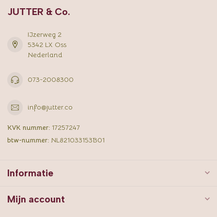
JUTTER & Co.
IJzerweg 2
5342 LX Oss
Nederland
073-2008300
info@jutter.co
KVK nummer:
17257247
btw-nummer:
NL821033153B01
Informatie
Mijn account