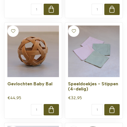
Gevlochten Baby Bal
Speeldoekjes - Stippen
(4-delig)
€44,95
€32,95