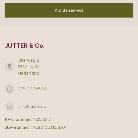
Klantenservice
JUTTER & Co.
IJzerweg 2
5342 LX Oss
Nederland
073-2008300
info@jutter.co
KVK nummer:
17257247
btw-nummer:
NL821033153B01