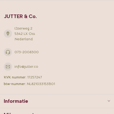
JUTTER & Co.
IJzerweg 2
5342 LX Oss
Nederland
073-2008300
info@jutter.co
KVK nummer:
17257247
btw-nummer:
NL821033153B01
Informatie