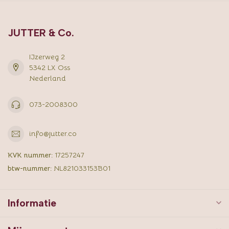
JUTTER & Co.
IJzerweg 2
5342 LX Oss
Nederland
073-2008300
info@jutter.co
KVK nummer:
17257247
btw-nummer:
NL821033153B01
Informatie