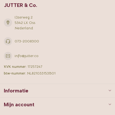
JUTTER & Co.
IJzerweg 2
5342 LX Oss
Nederland
073-2008300
info@jutter.co
KVK nummer:
17257247
btw-nummer:
NL821033153B01
Informatie
Mijn account