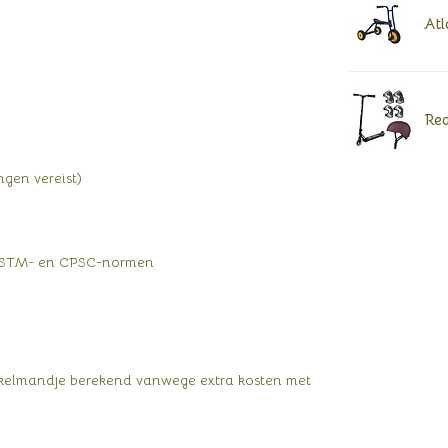
Atl
Rea
gen vereist)
e ASTM- en CPSC-normen
inkelmandje berekend vanwege extra kosten met