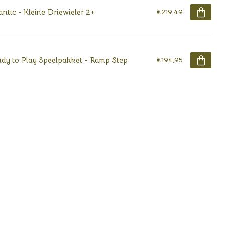
antic - Kleine Driewieler 2+
€219,49
dy to Play Speelpakket - Ramp Step
€194,95