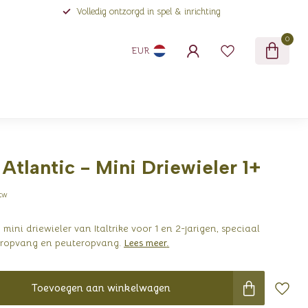
Volledig ontzorgd in spel & inrichting
0
EUR
- Atlantic - Mini Driewieler 1+
btw
mini driewieler van Italtrike voor 1 en 2-jarigen, speciaal
eropvang en peuteropvang.
Lees meer
.
Toevoegen aan winkelwagen