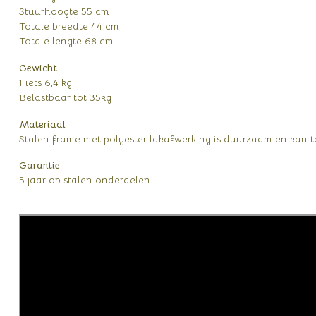
Stuurhoogte 55 cm
Totale breedte 44 cm
Totale lengte 68 cm
Gewicht
Fiets 6,4 kg
Belastbaar tot 35kg
Materiaal
Stalen frame met polyester lakafwerking is duurzaam en kan 
Garantie
5 jaar op stalen onderdelen