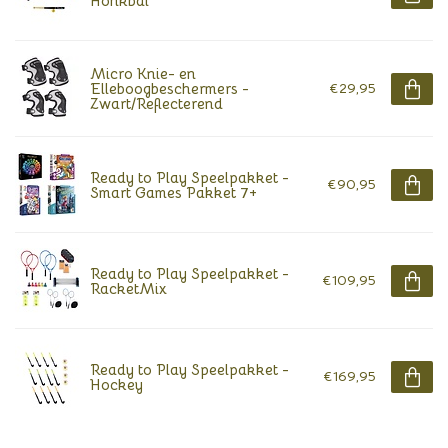
Honkbal
Micro Knie- en
Elleboogbeschermers -
€29,95
Zwart/Reflecterend
Ready to Play Speelpakket -
€90,95
Smart Games Pakket 7+
Ready to Play Speelpakket -
€109,95
RacketMix
Ready to Play Speelpakket -
€169,95
Hockey