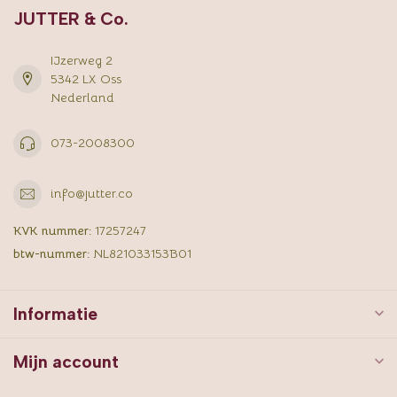
JUTTER & Co.
IJzerweg 2
5342 LX Oss
Nederland
073-2008300
info@jutter.co
KVK nummer:
17257247
btw-nummer:
NL821033153B01
Informatie
Mijn account