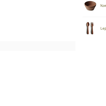
Kom
Lep