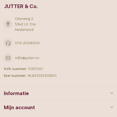
JUTTER & Co.
IJzerweg 2
5342 LX Oss
Nederland
073-2008300
info@jutter.co
KVK nummer:
17257247
btw-nummer:
NL821033153B01
Informatie
Mijn account