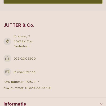
JUTTER & Co.
IJzerweg 2
5342 LX Oss
Nederland
073-2008300
info@jutter.co
KVK nummer:
17257247
btw-nummer:
NL821033153B01
Informatie