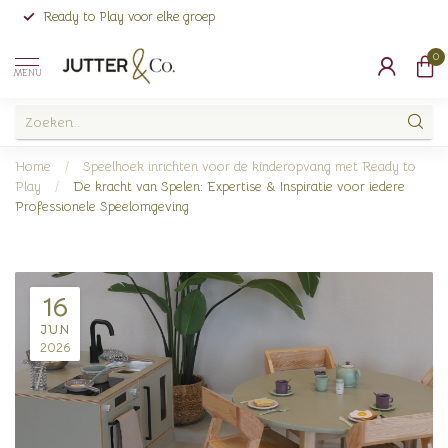
Ready to Play voor elke groep
0
MENU
Home
/
Speelhoek inrichten voor de kinderopvang met Ready to
Play
/
De kracht van Spelen: Expertise & Inspiratie voor iedere
Professionele Speelomgeving
16
JUN
2026