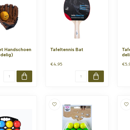
et Handschoen
Tafeltennis Bat
Taf
delig)
del
€4,95
€5,