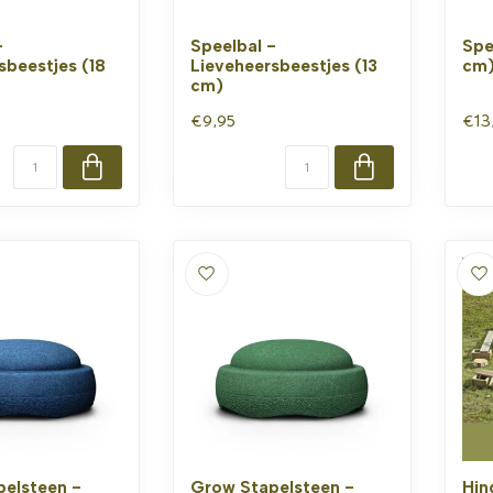
-
Speelbal -
Spe
sbeestjes (18
Lieveheersbeestjes (13
cm
cm)
€9,95
€13
elsteen -
Grow Stapelsteen -
Hin