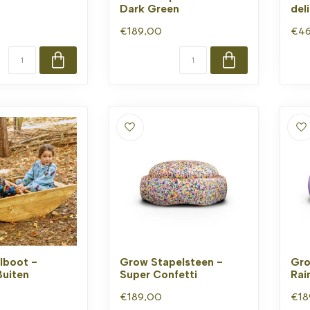
Dark Green
del
€189,00
€46
boot -
Grow Stapelsteen -
Gro
Buiten
Super Confetti
Rai
€189,00
€18