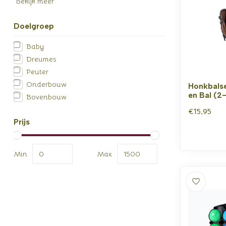
Bekijk meer
Doelgroep
Baby
Dreumes
Peuter
Onderbouw
Honkbals
en Bal (2-
Bovenbouw
€15,95
Prijs
Min
Max