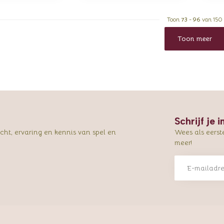
Toon
73
-
96
van 150
Toon meer
Schrijf je 
ht, ervaring en kennis van spel en
Wees als eerst
meer!