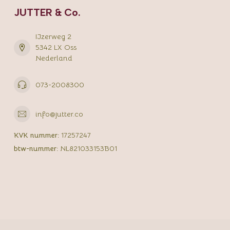
JUTTER & Co.
IJzerweg 2
5342 LX Oss
Nederland
073-2008300
info@jutter.co
KVK nummer:
17257247
btw-nummer:
NL821033153B01