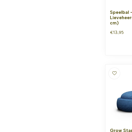
Speelbal 
Lieveheer
cm)
€13,95
Grow Stap