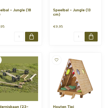
elbal - Jungle (18
Speelbal - Jungle (13
)
cm)
,95
€9,95
dernisbaan (23-
Houten Tipi