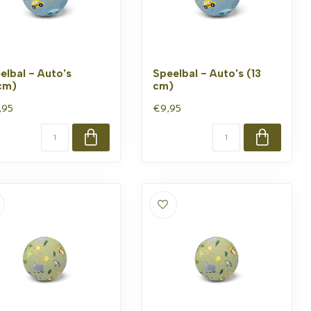
elbal - Auto's
Speelbal - Auto's (13
cm)
cm)
,95
€9,95