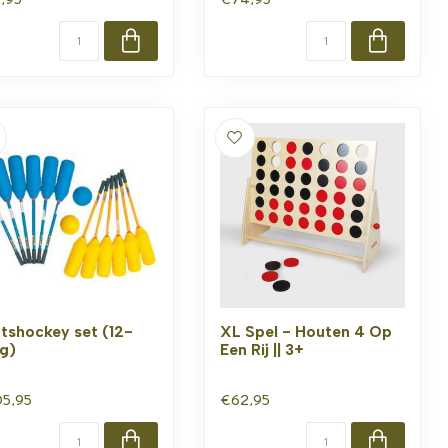
tshockey set (12-
XL Spel - Houten 4 Op
ig)
Een Rij || 3+
5,95
€62,95