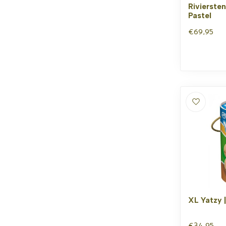
Rivierste
Pastel
€69,95
XL Yatzy 
€34,95