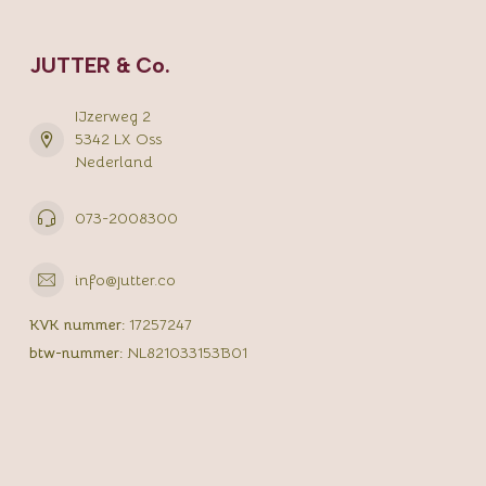
JUTTER & Co.
IJzerweg 2
5342 LX Oss
Nederland
073-2008300
info@jutter.co
KVK nummer:
17257247
btw-nummer:
NL821033153B01