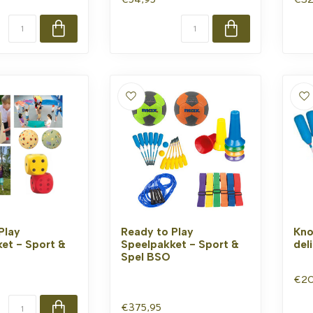
Play
Ready to Play
Kno
et - Sport &
Speelpakket - Sport &
del
Spel BSO
€20
€375,95