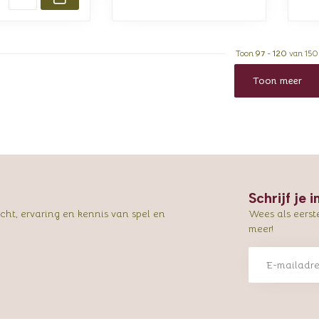
Toon
97
-
120
van 150
Toon meer
Schrijf je 
ht, ervaring en kennis van spel en
Wees als eerst
meer!