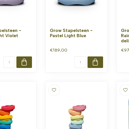
elsteen -
Grow Stapelsteen -
Gro
ht Violet
Pastel Light Blue
Rai
del
€189,00
€97