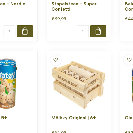
nen - Nordic
Stapelsteen - Super
Bal
Confetti
Con
€39,95
€44
| 5+
Mölkky Original | 6+
Gia
€54,95
€32