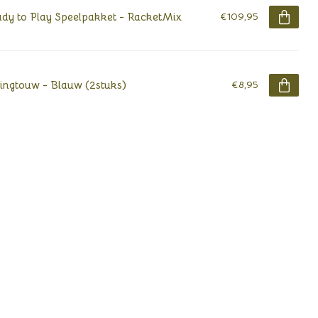
dy to Play Speelpakket - RacketMix
€109,95
ingtouw - Blauw (2stuks)
€8,95