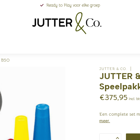
Ready to Play voor elke groep
l BSO
JUTTER & CO.
JUTTER & 
Speelpakk
€375,95
Incl. b
Een complete set m
meer
.