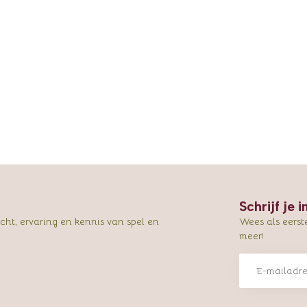
Schrijf je 
ht, ervaring en kennis van spel en
Wees als eerst
meer!