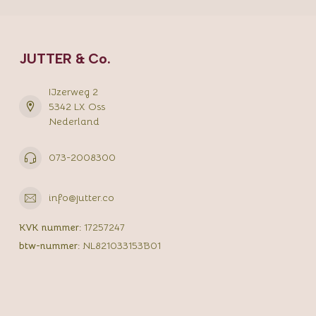
JUTTER & Co.
IJzerweg 2
5342 LX Oss
Nederland
073-2008300
info@jutter.co
KVK nummer:
17257247
btw-nummer:
NL821033153B01