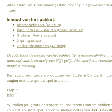
Alles is kant-en-klaar samengesteld, zodat jij als professional
maar.
Inhoud van het pakket:
Knotshockey set (12-delig)
Partijlintjes in 2 kleuren (totaal 12 stuks)
Grote en kleine voetbal
2 springtouwen
Gekleurde pionnen (48-delig)
De foto toont de inhoud van het pakket, items kunnen afwijken na
aanschafwaarde en doelgroep blijft gelijk.
Met specifieke voorkeu
mogelijk rekening.
Benieuwd naar andere producten van Jutter & Co. die stimule
pagina
met alle sport & spel artikelen.
Leeftijd:
BSO
Wij willen jou graag ontzorgen en inspireren! Daarom hebben
vol kant-en-klare spel- en ontwikkelingspakketten.
Bekijk de c