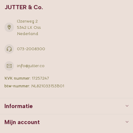
JUTTER & Co.
IJzerweg 2
5342 LX Oss
Nederland
073-2008300
info@jutter.co
KVK nummer:
17257247
btw-nummer:
NL821033153B01
Informatie
Mijn account