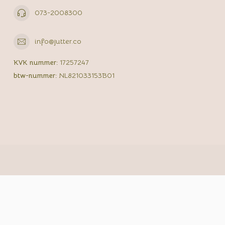
073-2008300
info@jutter.co
KVK nummer:
17257247
btw-nummer:
NL821033153B01