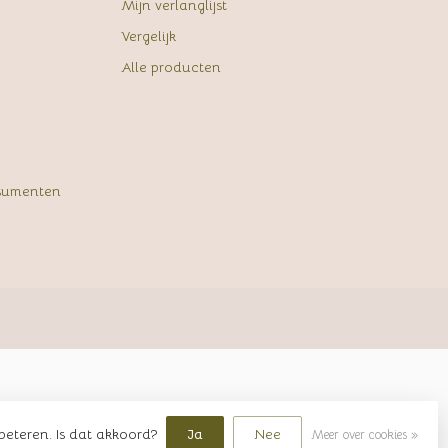
Mijn verlanglijst
Vergelijk
Alle producten
sumenten
beteren. Is dat akkoord?
Ja
Nee
Meer over cookies »