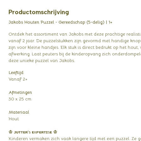
Productomschrijving
Jakobs Houten Puzzel - Gereedschap (5-delig) | 1+
Ontdek het assortiment van Jakobs met deze prachtige realist
vanaf 2 jaar. De puzzelstukken zijn gevormd met handige knop
zijn voor kleine handjes. Elk stuk is direct bedrukt op het hou
afwerking. Laat peuters bij de kinderopvang zich onderdompe
deze unieke puzzel van Jakobs.
Leeftijd
Vanaf 2+
Afmetingen
30 x 25 cm
Materiaal
Hout
♔ ᴊᴜᴛᴛᴇʀ's ᴇxᴘᴇʀᴛɪsᴇ ♔
Kinderen vermaken zich vaak langere tijd met een puzzel. Ze 