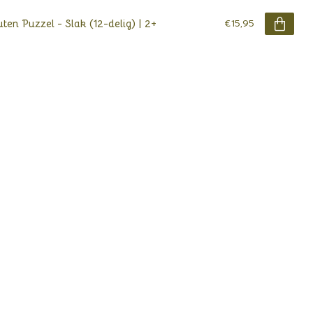
ten Puzzel - Slak (12-delig) | 2+
€15,95