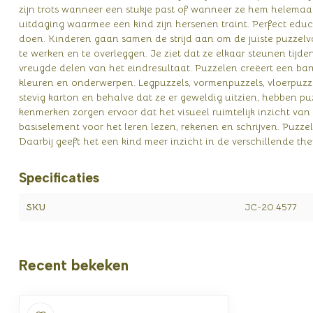
zijn trots wanneer een stukje past of wanneer ze hem helemaa
uitdaging waarmee een kind zijn hersenen traint. Perfect edu
doen. Kinderen gaan samen de strijd aan om de juiste puzzelv
te werken en te overleggen. Je ziet dat ze elkaar steunen tijd
vreugde delen van het eindresultaat. Puzzelen creëert een band.
kleuren en onderwerpen. Legpuzzels, vormenpuzzels, vloerpuzze
stevig karton en behalve dat ze er geweldig uitzien, hebben pu
kenmerken zorgen ervoor dat het visueel ruimtelijk inzicht van 
basiselement voor het leren lezen, rekenen en schrijven. Puzze
Daarbij geeft het een kind meer inzicht in de verschillende t
Specificaties
SKU
JC-20.4577
Recent bekeken