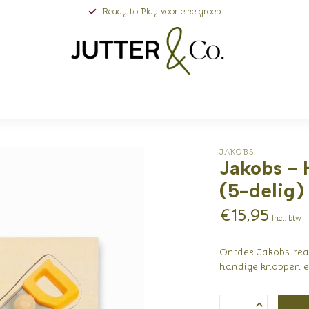
Ready to Play voor elke groep
JAKOBS
Jakobs - 
(5-delig) 
€15,95
Incl. btw
Ontdek Jakobs' real
handige knoppen en