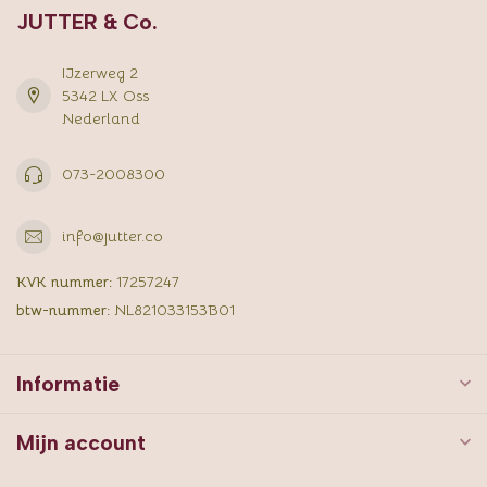
JUTTER & Co.
IJzerweg 2
5342 LX Oss
Nederland
073-2008300
info@jutter.co
KVK nummer:
17257247
btw-nummer:
NL821033153B01
Informatie
Mijn account