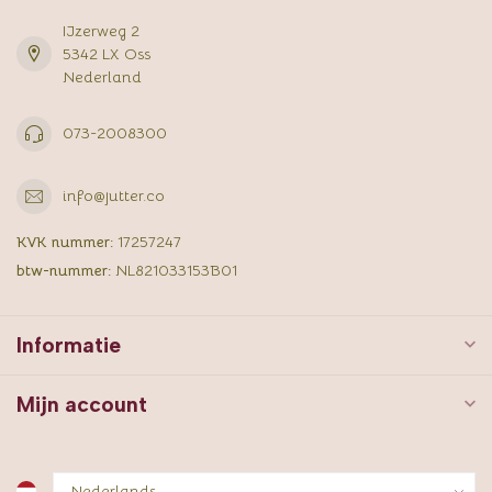
IJzerweg 2
5342 LX Oss
Nederland
073-2008300
info@jutter.co
KVK nummer:
17257247
btw-nummer:
NL821033153B01
Informatie
Mijn account