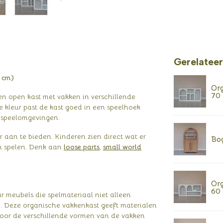
Gerelatee
0 cm)
Org
70
n open kast met vakken in verschillende
 kleur past de kast goed in een speelhoek
 speelomgevingen.
aan te bieden. Kinderen zien direct wat er
Bog
en spelen. Denk aan
loose parts
,
small world
Org
60
 meubels die spelmateriaal niet alleen
. Deze organische vakkenkast geeft materialen
 Door de verschillende vormen van de vakken