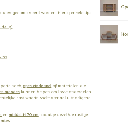
Ope
rialen gecombineerd worden. Hierbij enkele tips
-delig)
Hon
Nins
 parts hoek,
open einde spel
of materialen die
ten manden
kunnen helpen om losse onderdelen
chtelijke kast waarin spelmateriaal uitnodigend
m
en
middel H 70 cm
, zodat je dezelfde rustige
imtes.