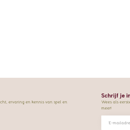
Schrijf je 
ht, ervaring en kennis van spel en
Wees als eerst
meer!