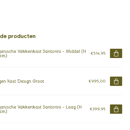
rde producten
anische Vakkenkast Santorini - Middel (H
€514,95
 cm)
en Kast Design Groot
€995,00
anische Vakkenkast Santorini - Laag (H
€399,95
 cm)