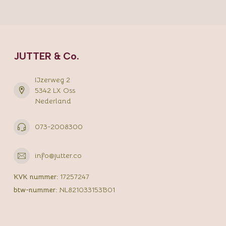
JUTTER & Co.
IJzerweg 2
5342 LX Oss
Nederland
073-2008300
info@jutter.co
KVK nummer:
17257247
btw-nummer:
NL821033153B01