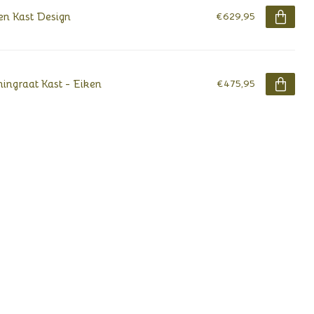
n Kast Design
€629,95
ingraat Kast - Eiken
€475,95