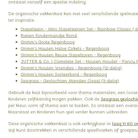
ontstaat vanzelf een speelse indeling.
De organische vakkenkast kan met veel verschillende spelmate
ter inspiratie.
Stapelstein - Mini Stapelstenen Set - Rainbow Classic ( 6
Rieten Kindermandje Rond
Grimm's Grote Regenboog
Grimm's Houten Halve Cirkels - Regenboog
Grimm's Houten Reuze Stapeltoren - Regenboog
JUTTER & Co. | Complete Set - Houten Houder - Fancy 
Grimm's Houten Vriendjes - Regenboog (12-delig)
Grimm's Houten Sorteerbord - Regenboog
Seagrass - Gevlochten Manden Ovaal (3-delig)
Gebruik de kast bijvoorbeeld voor thema materialen, een loose
kinderen zelfstandig mogen pakken. Ook de
Seagrass gevloch
per kleur, vorm of thema aan te bieden. Zo ontstaat een overzi
klaarstaat en kinderen hun spel verder kunnen uitbreiden.
Deze organische vakkenkast is ook verkrijgbaar in
laag H 60 c
stijl kunt doortrekken in verschillende speelhoeken of groepsru