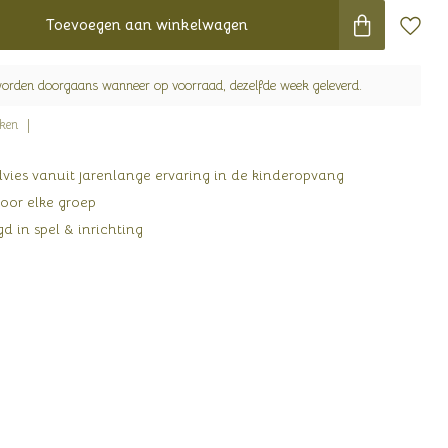
Toevoegen aan winkelwagen
worden doorgaans wanneer op voorraad, dezelfde week geleverd.
jken
ies vanuit jarenlange ervaring in de kinderopvang
oor elke groep
d in spel & inrichting