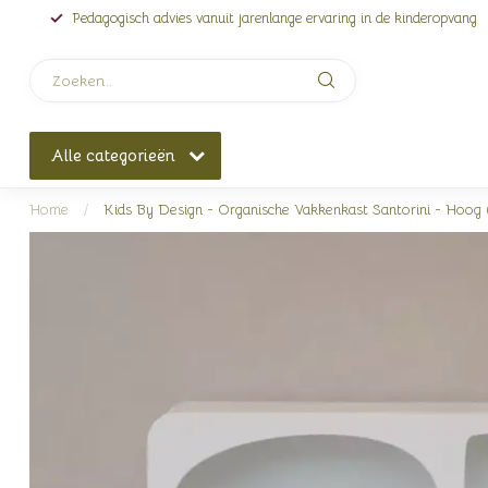
Pedagogisch advies vanuit jarenlange ervaring in de kinderopvang
Alle categorieën
Home
/
Kids By Design - Organische Vakkenkast Santorini - Hoog