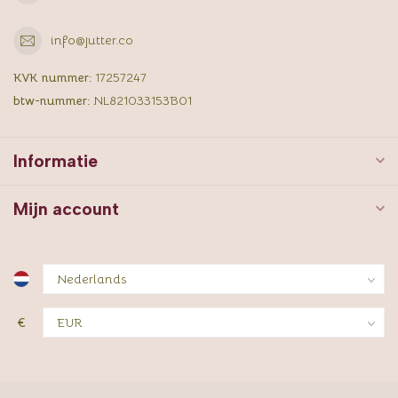
info@jutter.co
KVK nummer:
17257247
btw-nummer:
NL821033153B01
Informatie
Mijn account
€