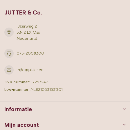
JUTTER & Co.
IJzerweg 2
5342 LX Oss
Nederland
073-2008300
info@jutter.co
KVK nummer:
17257247
btw-nummer:
NL821033153B01
Informatie
Mijn account