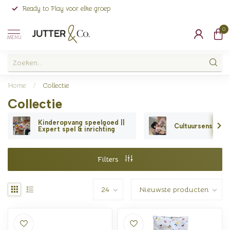
Ready to Play voor elke groep
0
MENU
Home
/
Collectie
Collectie
Kinderopvang speelgoed ||
Cultuursensitief 
Expert spel & inrichting
Filters