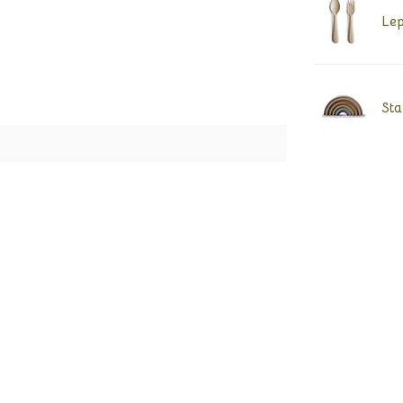
Lep
Sta