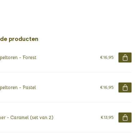
rde producten
peltoren - Forest
€16,95
peltoren - Pastel
€16,95
er - Caramel (set van 2)
€13,95