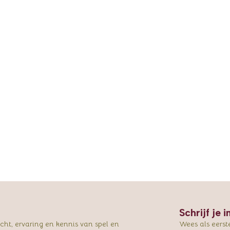
Schrijf je 
ht, ervaring en kennis van spel en
Wees als eerst