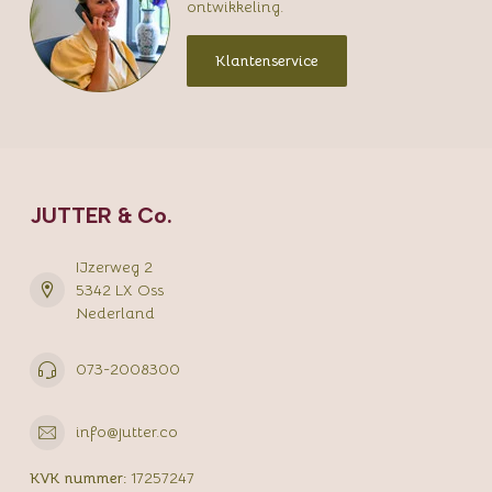
ontwikkeling.
Klantenservice
JUTTER & Co.
IJzerweg 2
5342 LX Oss
Nederland
073-2008300
info@jutter.co
KVK nummer:
17257247