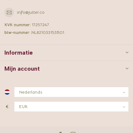
info@jutter.co
KVK nummer:
17257247
btw-nummer:
NL821033153B01
Informatie
Mijn account
€