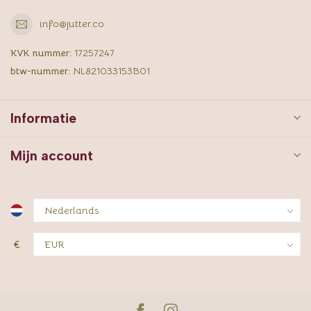
info@jutter.co
KVK nummer:
17257247
btw-nummer:
NL821033153B01
Informatie
Mijn account
€