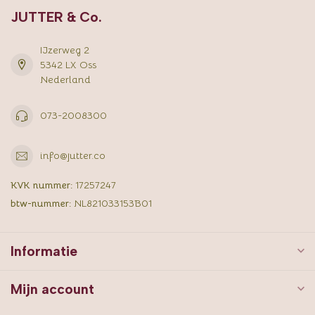
JUTTER & Co.
IJzerweg 2
5342 LX Oss
Nederland
073-2008300
info@jutter.co
KVK nummer:
17257247
btw-nummer:
NL821033153B01
Informatie
Mijn account