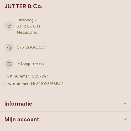
JUTTER & Co.
IJzerweg 2
5342 LX Oss
Nederland
073-2008300
info@jutter.co
KVK nummer:
17257247
btw-nummer:
NL821033153B01
Informatie
Mijn account